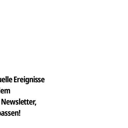
lle Ereignisse 
dem 
Newsletter, 
passen!